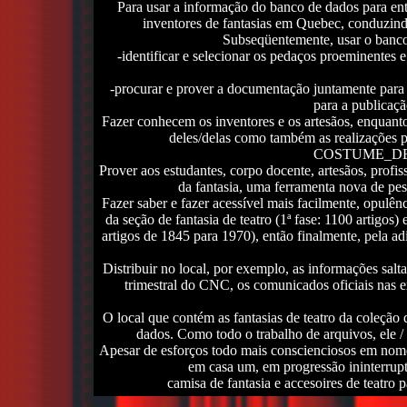
Para usar a informação do banco de dados para ent
inventores de fantasias em Quebec, conduzindo
Subseqüentemente, usar o banco 
-identificar e selecionar os pedaços proeminentes e
-procurar e prover a documentação juntamente para 
para a publicaç
Fazer conhecem os inventores e os artesãos, enquanto
deles/delas como também as realizações p
COSTUME_DE_T
Prover aos estudantes, corpo docente, artesãos, profi
da fantasia, uma ferramenta nova de pes
Fazer saber e fazer acessível mais facilmente, opulê
da seção de fantasia de teatro (1ª fase: 1100 artigos)
artigos de 1845 para 1970), então finalmente, pela a
Distribuir no local, por exemplo, as informações salt
trimestral do CNC, os comunicados oficiais nas e
O local que contém as fantasias de teatro da coleçã
dados. Como todo o trabalho de arquivos, ele /
Apesar de esforços todo mais conscienciosos em nome d
em casa um, em progressão ininterrupt
camisa de fantasia e accesoires de teatro p