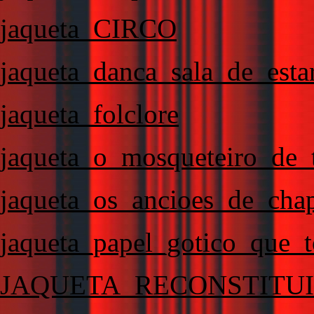
jaqueta_CIRCO
jaqueta_danca_sala_de_esta
jaqueta_folclore
jaqueta_o_mosqueteiro_de
jaqueta_os_ancioes_de_ch
jaqueta_papel_gotico_que_
JAQUETA_RECONSTITU