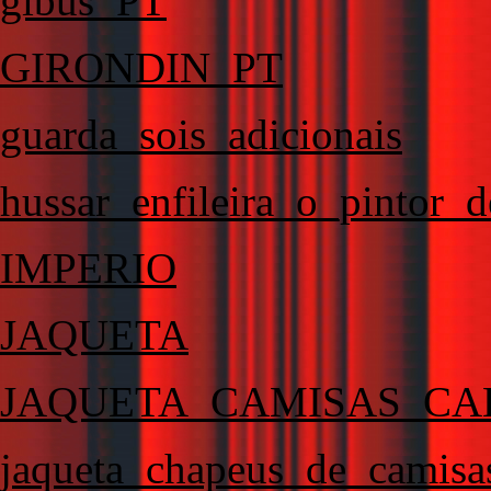
gibus_PT
GIRONDIN_PT
guarda_sois_adicionais
hussar_enfileira_o_pintor_d
IMPERIO
JAQUETA
JAQUETA_CAMISAS_CA
jaqueta_chapeus_de_camisa