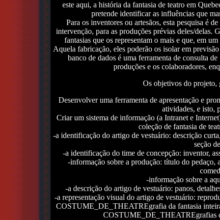
este aqui, a história da fantasia de teatro em Queb
pretende identificar as influências que ma
Para os inventores ou artesãos, esta pesquisa é de
intervenção, para as produções prévias deles/delas. Gr
fantasias que os representam o mais e que, em um p
Aquela fabricação, eles poderão os isolar em previsã
banco de dados é uma ferramenta de consulta de p
produções e os colaboradores, enq
Os objetivos do projeto, 
Desenvolver uma ferramenta de apresentação e prom
atividades, e isto,
Criar um sistema de informação (a Intranet e Intern
coleção de fantasia de tea
-a identificação do artigo de vestuário: descrição cur
seção de
-a identificação do time de concepção: inventor, assi
-informação sobre a produção: título do pedaço, au
comedi
-informação sobre a aqui
-a descrição do artigo de vestuário: panos, detalhes
-a representação visual do artigo de vestuário: 
COSTUME_DE_THEATREgrafia da fantasia inteira su
COSTUME_DE_THEATREgrafias de deta