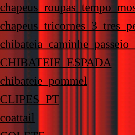
chapeus_roupas_tempo_mosq
chapeus_tricornes_3_tres_p
chibateia_caminhe_passeio
CHIBATEIE_ESPADA
chibateie_pommel
CLIPES_PT
coattail