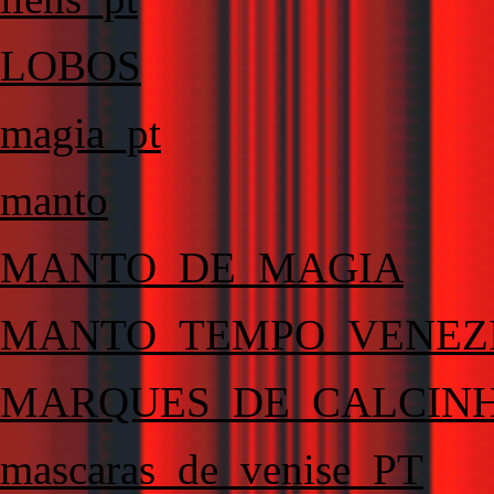
LOBOS
magia_pt
manto
MANTO_DE_MAGIA
MANTO_TEMPO_VENEZ
MARQUES_DE_CALCINH
mascaras_de_venise_PT