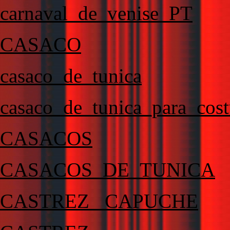
carnaval_de_venise_PT
CASACO
casaco_de_tunica
casaco_de_tunica_para_cost
CASACOS
CASACOS_DE_TUNICA
CASTREZ _CAPUCHE