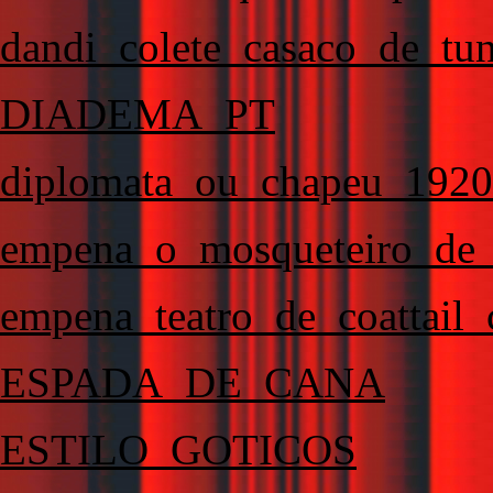
dandi_colete_casaco_de_tun
DIADEMA_PT
diplomata_ou_chapeu_1920
empena_o_mosqueteiro_de_
empena_teatro_de_coattail
ESPADA_DE_CANA
ESTILO_GOTICOS