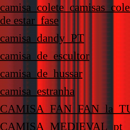
camisa_colete_camisas_cole
de estar_fase
camisa_dandy_PT
camisa_de_escultor
camisa_de_hussar
camisa_estranha
CAMISA_FAN_FAN_la_T
CAMISA_MEDIEVAL_pt