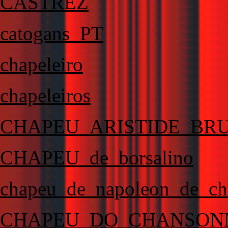
CASTREZ
catogans_PT
chapeleiro
chapeleiros
CHAPEU_ARISTIDE_BR
CHAPEU_de_borsalino
chapeu_de_napoleon_de_c
CHAPEU_DO_CHANSON