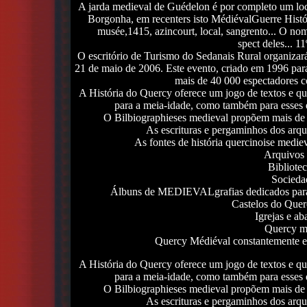
A jarda medieval de Guédelon é por completo um loca
Borgonha, em recenters isto MédiévalGuerre Histór
musée,1415, azincourt, local, sangrento... O no
spect deles... 1
O escritório de Turismo do Sedanais Rural organizar
21 de maio de 2006. Este evento, criado em 1996 para
mais de 40 000 espectadores c
A História do Quercy oferece um jogo de textos e qu
para a meia-idade, como também para esses qu
O Bilbiographieses medieval propõem mais de 4
As escrituras e pergaminhos dos arq
As fontes de história quercinoise mediev
Arquivos 
Bibliote
Sociedad
Álbuns de MEDIEVALgrafias dedicados para o
Castelos do Quer
Igrejas e a
Quercy me
Quercy Médiéval constantemente ev
A História do Quercy oferece um jogo de textos e qu
para a meia-idade, como também para esses qu
O Bilbiographieses medieval propõem mais de 4
As escrituras e pergaminhos dos arq