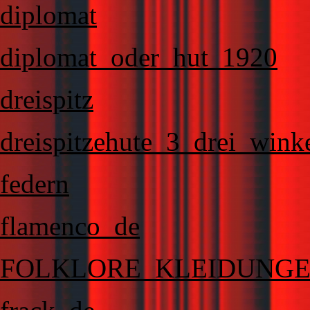
diplomat
diplomat_oder_hut_1920
dreispitz
dreispitzehute_3_drei_wink
federn
flamenco_de
FOLKLORE_KLEIDUNG