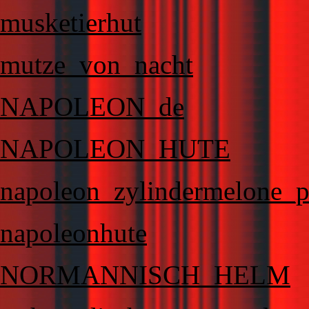
musketierhut
mutze_von_nacht
NAPOLEON_de
NAPOLEON_HUTE
napoleon_zylindermelone_
napoleonhute
NORMANNISCH_HELM