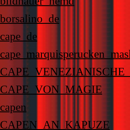
bildhauer_hemd
borsalino_de
cape_de
cape_marquisperucken_mas
CAPE_VENEZIANISCHE_
CAPE_VON_MAGIE
capen
CAPEN_AN_KAPUZE