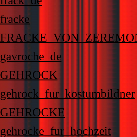
frack_de
fracke
FRACKE_VON_ZEREMO
gavroche_de
GEHROCK
gehrock_fur_kostumbildner
GEHROCKE
gehrocke_fur_hochzeit