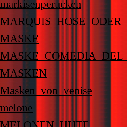
markisenperucken
MARQUIS_HOSE_ODER
MASKE
MASKE_COMEDIA_DEL_
MASKEN
Masken_von_venise
melone
MELONEN_HUTE