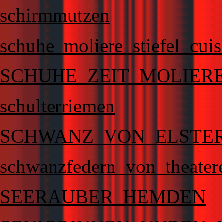
schirmmutzen
schuhe_moliere_stiefel_cui
SCHUHE_ZEIT_MOLIER
schulterriemen
SCHWANZ_VON_ELSTE
schwanzfedern_von_theater
SEERAUBER_HEMDEN