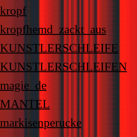
kropf
kropfhemd_zackt_aus
KUNSTLERSCHLEIFE
KUNSTLERSCHLEIFEN
magie_de
MANTEL
markisenperucke