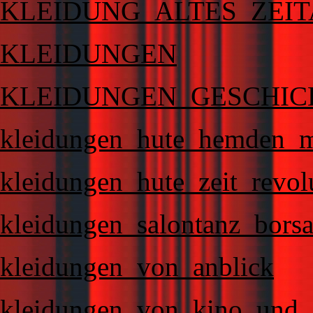
KLEIDUNG_ALTES_ZEI
KLEIDUNGEN
KLEIDUNGEN_GESCHIC
kleidungen_hute_hemden_m
kleidungen_hute_zeit_revol
kleidungen_salontanz_borsa
kleidungen_von_anblick
kleidungen_von_kino_und_f