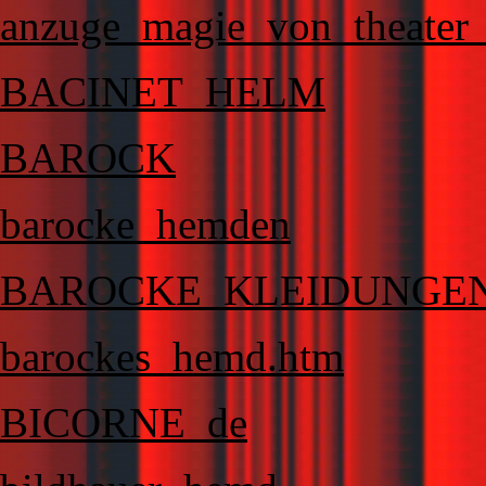
anzuge_magie_von_theater_
BACINET_HELM
BAROCK
barocke_hemden
BAROCKE_KLEIDUNGEN
barockes_hemd.htm
BICORNE_de