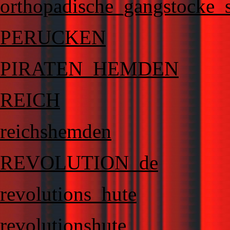
orthopadische_gangstocke_s
PERUCKEN
PIRATEN_HEMDEN
REICH
reichshemden
REVOLUTION_de
revolutions_hute
revolutionshute