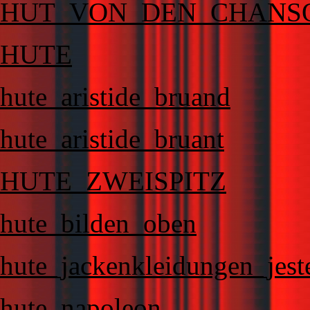
HUT_VON_DEN_CHANS
HUTE
hute_aristide_bruand
hute_aristide_bruant
HUTE_ZWEISPITZ
hute_bilden_oben
hute_jackenkleidungen_jes
hute_napoleon