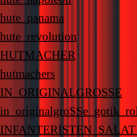
hute_panama
hute_revolution
HUTMACHER
hutmachers
IN_ORIGINALGROSSE
in_originalgroSSe_gotik_rol
INFANTERISTEN_SALA