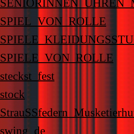
SENIORINNEN_UHREN
SPIEL_VON_ROLLE
SPIELE_KLEIDUNGSST
SPIELE_VON_ROLLE
steckst_fest
stock
StrauSSfedern_Musketierhu
swing_de