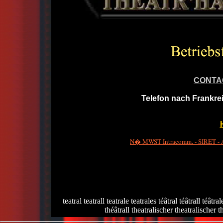
CONTA
Telefon nach Frankre
N� MWST Intracomm. - SIRET - A
teatral teatrall teatrale teatrales téâtral téâtrall téât
théâtrall theatralischer theatralischer t