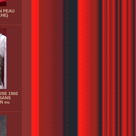
N PEAU
CHE)
ISE 1900
 SANS
N ou