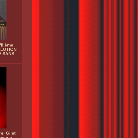
IIIème
OLUTION
E SANS
e. Gilet
menco,