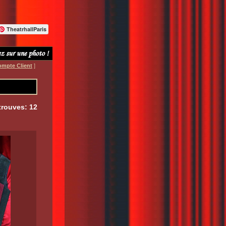
TheatrhallParis
ompte Client
]
trouves: 12