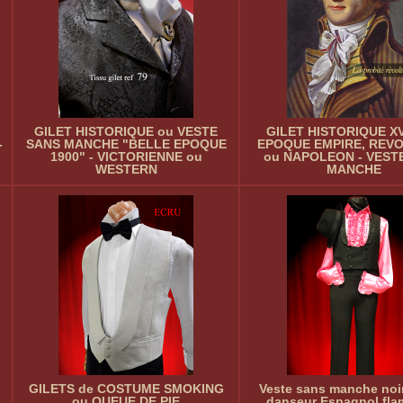
GILET HISTORIQUE ou VESTE
GILET HISTORIQUE XV
-
SANS MANCHE "BELLE EPOQUE
EPOQUE EMPIRE, REV
1900" - VICTORIENNE ou
ou NAPOLEON - VEST
WESTERN
MANCHE
GILETS de COSTUME SMOKING
Veste sans manche noir
ou QUEUE DE PIE
danseur Espagnol fla