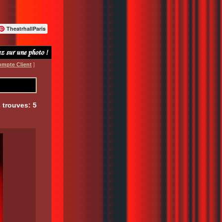
TheatrhallParis
ompte Client
]
 trouves: 5