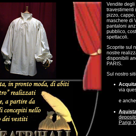
Vendite degli a
travestimenti 
pizzo, cappe,
maschere di V
pantaloni anzia
pubblico, cos
spettacoli.
Scoprite sul no
nostre realizz
disponibili a
PARIS.
Sul nostro siti
Acquit
via que
e anche
Aquist
deposi
Parigi 