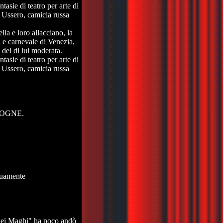
tasie di teatro per arte di
, Ussero, camicia russa
la e loro allacciano, la
i e carnevale di Venezia,
 del di lui moderata.
tasie di teatro per arte di
, Ussero, camicia russa
ULOGNE.
nuamente
 dei Maghi" ha poco andò