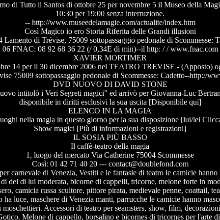
no di Tutto il Santos di ottobre 25 per novembre 5 il Museo della Magi
10:30 per 19:00 senza interruzione.
-- http://www.museedelamagie.com/actualite/index.htm
Così Magico io ero Storia Riferita delle Grandi illusioni
Lamento di Trévise, 75009 sottopassaggio pedonale di Scommesse: Ta
06 FNAC: 08 92 68 36 22 (/ 0,34E di min)--il http: / / www.fnac.com
XAVIER MORTIMER
ttobre 14 per il 30 dicembre 2006 nel TEATRO TREVISE - (Apposto) og
vise 75009 sottopassaggio pedonale di Scommesse: Cadetto--http://w
DVD NUOVO DI DAVID STONE
vo intitolò i Veri Segreti magici" ed arrivò per Giovanna-Luc Bertran
disponibile in diritti esclusivi la sua uscita [Disponibile qui]
ELENCO IN LA MAGIA
uoghi nella magia in questo giorno per la sua disposizione [lui/lei Clicc
Show magici [Più di informazioni e registrazioni]
IL SOSIA PIÙ BASSO
Il caffè-teatro della magia
1, luogo del mercato Via Catherine 75004 Scommesse
Così: 01 42 71 40 20 --- contact@doublefond.com
er carnevale di Venezia, Vestiti e le fantasie di teatro le camicie hanno
e di del di lui moderata, bicorne di cappelli, tricorne, melone forte in mod
ero, camicia russa scultore, pittore pirata, medievale penne, coattail, tea
tito ha luce, maschere di Venezia manti, parrucche le camicie hanno mascel
 i moschettieri. Accessori di teatro per seamsters, show, film, decorazion
tico. Melone di cappello, borsalino e bicornes di tricornes per l'arte di