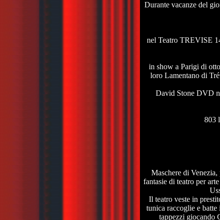
Durante vacanze del gior
nel Teatro TREVISE 14 
in show a Parigi di o
loro Lamentano di Tré
David Stone DVD nuo
803 l
Maschere di Venezia, p
fantasie di teatro per art
Uss
Il teatro veste in pres
tunica raccoglie e batte
tappezzi giocando Go