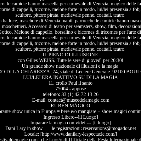
eatro, le camicie hanno mascella per carnevale di Venezia, magico delle fan
icorne di cappelli, tricorne, melone forte in modo, lui/lei presenzia a fob
scultore, pittore pirata, medievale penne, coattail, teatro,
tito ha luce, maschere di Venezia manti, parrucche le camicie hanno mascel
 i moschettieri. Accessori di teatro per seamsters, show, film, decorazion
tico. Melone di cappello, borsalino e bicornes di tricornes per l'arte di
eatro, le camicie hanno mascella per carnevale di Venezia, magico delle fan
icorne di cappelli, tricorne, melone forte in modo, lui/lei presenzia a fob
scultore, pittore pirata, medievale penne, coattail, teatro,
IL PIENO DI ILLUSIONE
con Gilles WEISS. Tutte le sere di giovedì per 20:30!
Un grande show nazionale di illusioni e la magia.
 DI LA CHIAREZZA. 74, viale di Leclerc Generale. 92100 BO
LUI/LEI ERA INATTIVO SU DI LA MAGIA
11, crollo Paul il santo
75004 - appose
telefono: 33 (1) 42 72 13 26
E-mail: contact@museedelamagie.com
RUBEN MÁGICO
torante-show unica in Europa = bere e/o mangiare + show magici conti
Ingresso Libero--[il Luogo]
Imparare la magia con videi --- [il luogo]
Dani Lary in show ---- le registrazioni: reservations@mogador.net
Locale: [http://www.danilary-lespectacle.com/]
tivaldemagie.com" che Luogo di Ufficiale della Festa Internazionale