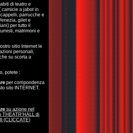
biti di teatro e
( camicie a jabot in
 cappelli, parrucche e
enezia, gilet e
ni) per tutto il
tumisti, matrimoni e
stro sitio Internet le
azioni personali,
nche su scorta a
o, potete :
are
per corripondenza
sto sito INTERNET.
are
su azione nel
to THEATR'HALL di
XII (CLICCATE)