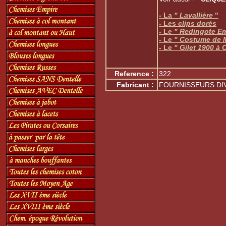
- La
" Lavallière
"
- Les
clips dorés
- Le
" Redingote E
- Le
" Costume de 
- Le
" Gilet 1900 à 
Reference :
322
Fabricant :
FOURNISSEURS DI