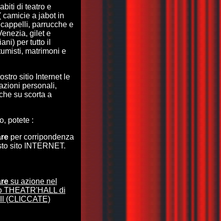
biti di teatro e
( camicie a jabot in
 cappelli, parrucche e
enezia, gilet e
ni) per tutto il
tumisti, matrimoni e
stro sitio Internet le
azioni personali,
nche su scorta a
o, potete :
are
per corripondenza
sto sito INTERNET.
are
su azione nel
to THEATR'HALL di
XII (CLICCATE)