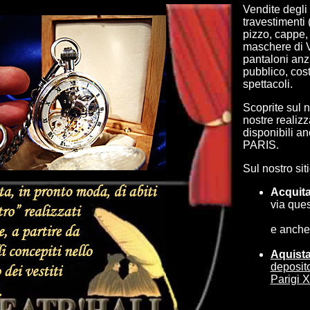
Vendite degli a
travestimenti 
pizzo, cappe,
maschere di V
pantaloni anzia
pubblico, cos
spettacoli.
Scoprite sul no
nostre realizz
disponibili a
PARIS.
Sul nostro siti
Acquit
via que
e anche
Aquist
deposi
Parigi 