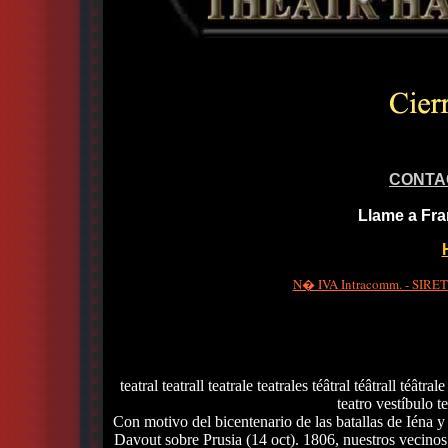
CONTA
Llame a Fra
N� IVA Intracomm. - SIRET 
teatral teatrall teatrale teatrales téâtral téâtrall téâtrale
teatro vestíbulo te
Con motivo del bicentenario de las batallas de Iéna 
Davout sobre Prusia (14 oct). 1806, nuestros vecino