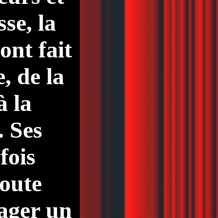
se, la
ont fait
e, de la
à la
. Ses
fois
doute
pager un