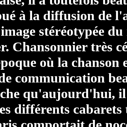
ué à la diffusion de l'
 image stéréotypée du 
er. Chansonnier très cé
époque où la chanson e
de communication be
iche qu'aujourd'hui, il
es différents cabarets 
ris comportait de noc