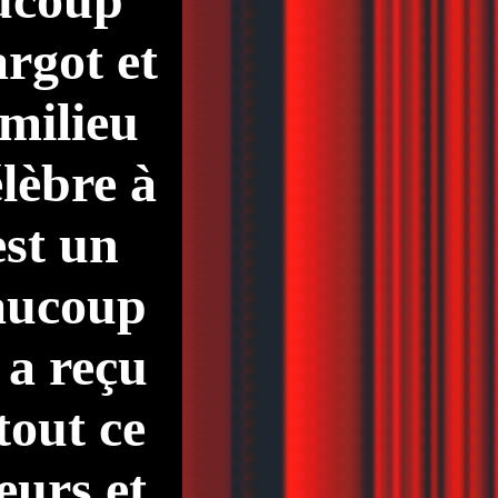
argot et
milieu
lèbre à
st un
aucoup
 a reçu
tout ce
eurs et