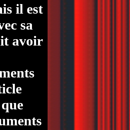
s il est
vec sa
it avoir
éments
icle
 que
ocuments