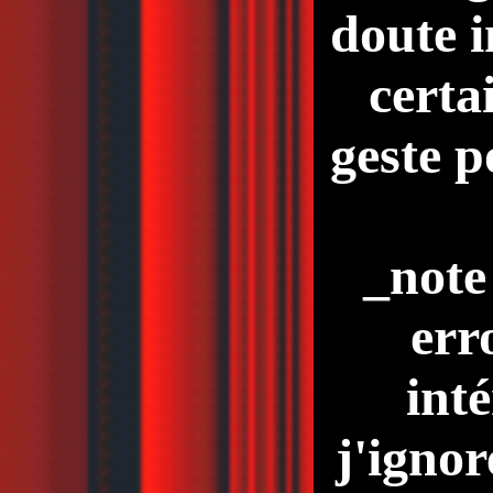
doute i
certa
geste p
_note
err
int
j'ignor