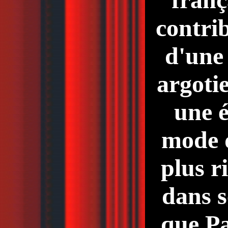
contrib
d'une
argoti
une 
mode 
plus r
dans s
que Pa