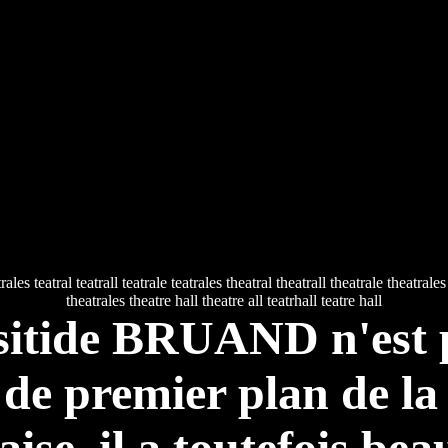
trales teatral teatrall teatrale teatrales theatral theatrall theatrale theatrale
theatrales theatre hall theatre all teatrhall teatre hall
isitide BRUAND n'est 
 de premier plan de la
aise, il a toutefois be