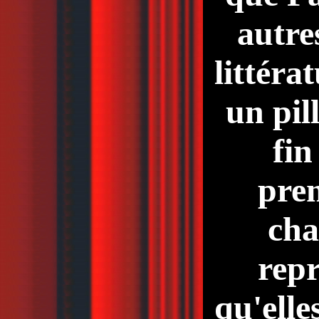
autre
littéra
un pill
fin
prem
cha
repr
qu'elle