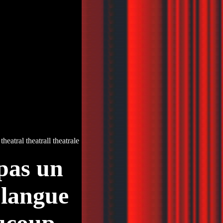
s theatral theatrall theatrale
pas un
 langue
aucoup