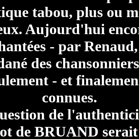
xique tabou, plus ou m
eux. Aujourd'hui encor
hantées - par Renaud,
dané des chansonniers
ulement - et finalemen
connues.
uestion de l'authentici
got de BRUAND serait