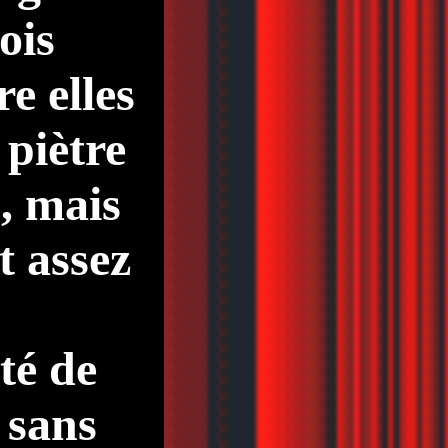
ois
e elles
 piètre
, mais
t assez
té de
 sans