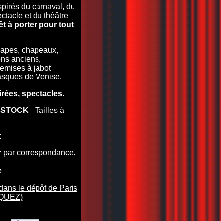
pirés du carnaval, du
tacle et du théâtre
êt à porter pour tout
capes, chapeaux,
ons anciens,
emises à jabot
asques de Venise.
irées, spectacles
.
 STOCK
- Tailles à
:
r
par correspondance.
e
dans le dépôt de Paris
IQUEZ)