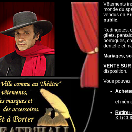
Vêtements ins
monde du spec
vendus en
Pr
public
.
Redingotes, 
gilets, pantal
perruques, ch
dentelle et m
Mariages, so
VENTE SUR
disposition.
Vous pouvez 
Achete
et mêm
Retirer
XII (CL