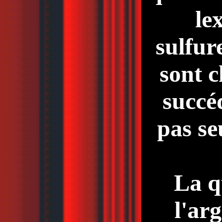
le
sulfur
sont c
succé
pas se
La q
l'ar