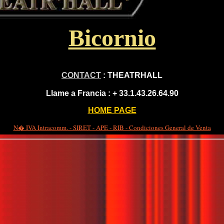
Bicornio
CONTACT
: THEATRHALL
Llame a Francia :
+ 33.1.43.26.64.90
HOME PAGE
N� IVA Intracomm. - SIRET - APE - RIB - Condiciones General de Venta