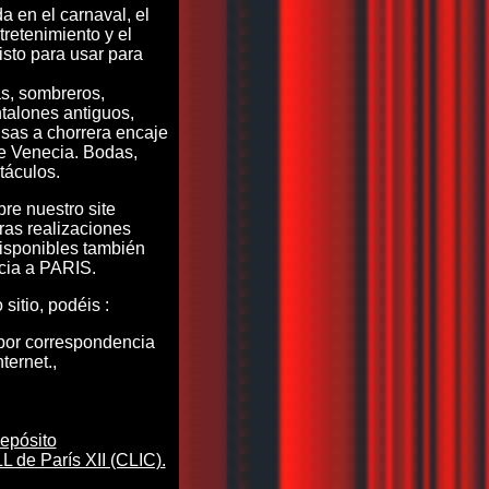
a en el carnaval, el
retenimiento y el
isto para usar para
s, sombreros,
talones antiguos,
sas a chorrera encaje
e Venecia. Bodas,
táculos.
re nuestro site
tras realizaciones
isponibles también
cia a PARIS.
sitio, podéis :
or correspondencia
nternet.,
epósito
de París XII (CLIC).