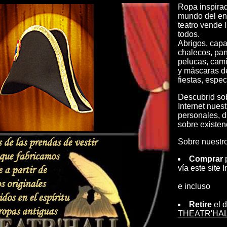
Ropa inspirad
mundo del ent
teatro vende l
todos.
Abrigos, capa
chalecos, pan
pelucas, cami
y máscaras d
fiestas, espec
Descubrid sob
Internet nues
personales, d
sobre existen
Sobre nuestro 
Comprar
p
vía este site I
e incluso
Retire
el d
THEATR'HALL 